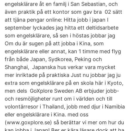
engelsklärare åt en familj i San Sebastian, och
även praktik på ett kontor som gav bra 02 sätt
att tjäna pengar online: Hitta jobb i japan I
september lyckades jag hitta ett deltidsarbete
som engelsklärare, så sen i höstas jobbar jag
Om du är sugen på att jobba i Kina, som
engelsklärare eller annat, kan 1 timme med flyg
från både Japan, Sydkorea, Peking och
Shanghai, Japanska hus verkar vara mycket
mer inriktade på praktiska Just nu jobbar jag ju
extra som engelsklärare på en skola här i Kyoto,
men dels GoXplore Sweden AB erbjuder jobb-
och resmöjligheter runt om i världen och till
volontärresor i Thailand, jobb med djur i Namibia
eller engelsklärare i Kina. med oss
(www.goxplore.se) så berättar vi mer om hur du
kan jobba i Japan! Ber er kära läsare dock att ha