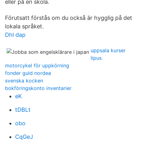
eller på en skola.
Förutsatt förstås om du också är hygglig på det
lokala språket.
Dhl dap
uppsala kurser
lipus
motorcykel för uppkörning
fonder guld nordea
svenska kocken
bokföringskonto inventarier
eK
tDBLt
obo
CqGeJ