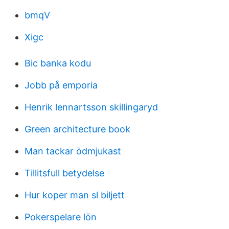
bmqV
Xigc
Bic banka kodu
Jobb på emporia
Henrik lennartsson skillingaryd
Green architecture book
Man tackar ödmjukast
Tillitsfull betydelse
Hur koper man sl biljett
Pokerspelare lön