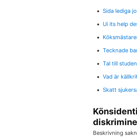
Sida lediga j
Ui its help de
Köksmästare
Tecknade bar
Tal till stude
Vad är källkr
Skatt sjuker
Könsident
diskrimin
Beskrivning sakna