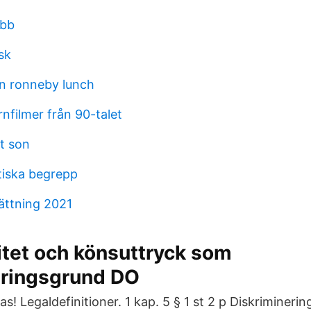
obb
sk
n ronneby lunch
nfilmer från 90-talet
nt son
itiska begrepp
sättning 2021
itet och könsuttryck som
eringsgrund DO
s! Legaldefinitioner. 1 kap. 5 § 1 st 2 p Diskrimineri