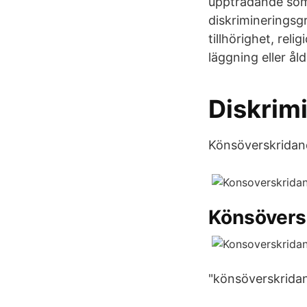
uppträdande som
diskrimineringsgr
tillhörighet, rel
läggning eller åld
Diskrim
Könsöverskridande
Könsöversk
"könsöverskridan