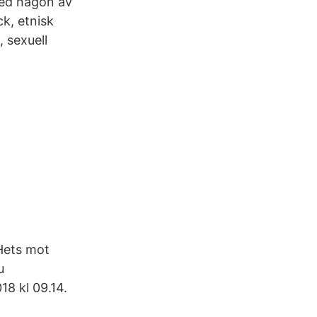
ed någon av
k, etnisk
, sexuell
Hets mot
u
18 kl 09.14.