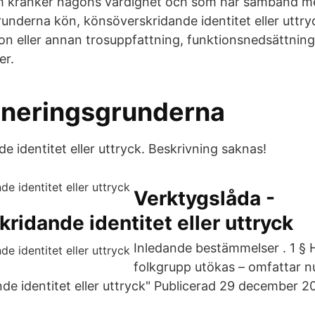
 kränker någons värdighet och som har samband m
underna kön, könsöverskridande identitet eller uttryc
igion eller annan trosuppfattning, funktionsnedsättning
er.
ineringsgrunderna
 identitet eller uttryck. Beskrivning saknas!
Verktygslåda -
ridande identitet eller uttryck
Inledande bestämmelser . 1 § 
folkgrupp utökas – omfattar n
de identitet eller uttryck" Publicerad 29 december 20