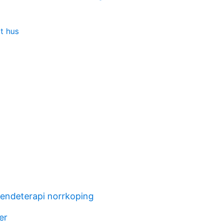
t hus
eendeterapi norrkoping
er