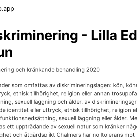
b.app
skriminering - Lilla E
un
inering och kränkande behandling 2020
under som omfattas av diskrimineringslagen: kön, kö
tryck, etnisk tillhörighet, religion eller annan trosuppf
ning, sexuell läggning och ålder. av diskrimineringsg
identitet eller uttryck, etnisk tillhörighet, religion e
funktionsnedsättning, sexuell läggning eller ålder. M
as ett uppträdande av sexuell natur som kränker någ
ghet och åtgärdsplikt Chalmers har nolltolerans mot 