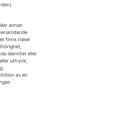
rden).
eller annan
verskridande
et finns risker
llhörighet,
de identitet eller
ller uttryck;
g;
inition av en
ingen