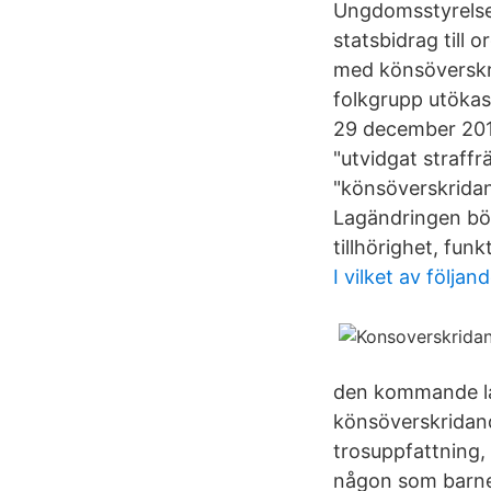
Ungdomsstyrelsen
statsbidrag till 
med könsöverskri
folkgrupp utökas 
29 december 2018
"utvidgat straffr
"könsöverskridand
Lagändringen börj
tillhörighet, fun
I vilket av följa
den kommande lags
könsöverskridande 
trosuppfattning, 
någon som barnet