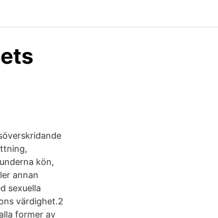
dets
nsöverskridande
attning,
runderna kön,
ller annan
ed sexuella
ons värdighet.2
alla former av