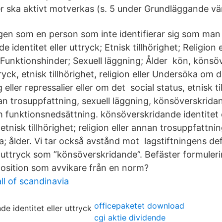
 ska aktivt motverkas (s. 5 under Grundläggande vä
lagen som en person som inte identifierar sig som man
 identitet eller uttryck; Etnisk tillhörighet; Religion 
 Funktionshinder; Sexuell läggning; Ålder kön, könsö
tryck, etnisk tillhörighet, religion eller Undersöka om d
 eller repressalier eller om det social status, etnisk ti
nan trosuppfattning, sexuell läggning, könsöverskridan
h funktionsnedsättning. könsöverskridande identitet e
etnisk tillhörighet; religion eller annan trosuppfattnin
; ålder. Vi tar också avstånd mot lagstiftningens def
tt uttryck som ”könsöverskridande”. Befäster formuler
osition som avvikare från en norm?
l of scandinavia
officepaketet download
cgi aktie dividende