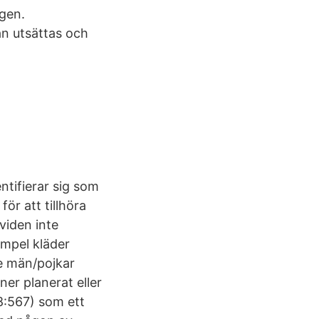
agen.
an utsättas och
ntifierar sig som
för att tillhöra
viden inte
empel kläder
ve män/pojkar
ner planerat eller
8:567) som ett