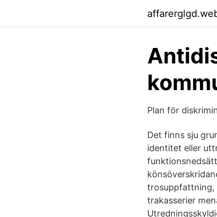
affarerglgd.we
Antidi
komm
Plan för diskrim
Det finns sju gr
identitet eller ut
funktionsnedsätt
könsöverskridande 
trosuppfattning, 
trakasserier men
Utredningsskyldi