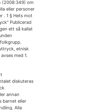
en (2008:349) om
lla eller personer
r . 1 § Hets mot
ryck" Publicerad
en ett så kallat
runden
 folkgrupp.
uttryck, etnisk
g avses med 1.
tt
talet diskuteras
yck
ller annan
s barnet eller
dling. Alla