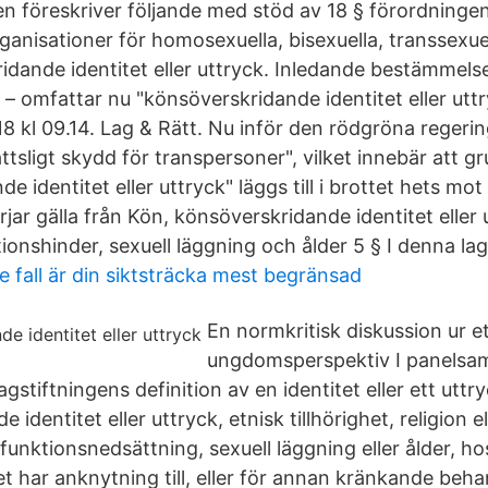
 föreskriver följande med stöd av 18 § förordning
organisationer för homosexuella, bisexuella, transsexue
dande identitet eller uttryck. Inledande bestämmelse
– omfattar nu "könsöverskridande identitet eller utt
 kl 09.14. Lag & Rätt. Nu inför den rödgröna regering
ättsligt skydd för transpersoner", vilket innebär att g
e identitet eller uttryck" läggs till i brottet hets mot
ar gälla från Kön, könsöverskridande identitet eller 
ktionshinder, sexuell läggning och ålder 5 § I denna la
nde fall är din siktsträcka mest begränsad
En normkritisk diskussion ur e
ungdomsperspektiv I panelsam
tiftningens definition av en identitet eller ett uttr
identitet eller uttryck, etnisk tillhörighet, religion e
funktionsnedsättning, sexuell läggning eller ålder, ho
 har anknytning till, eller för annan kränkande behan