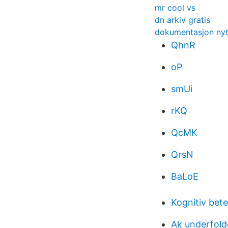
mr cool vs
dn arkiv gratis
dokumentasjon nyt
QhnR
oP
smUi
rKQ
QcMK
QrsN
BaLoE
Kognitiv bet
Ak underfold