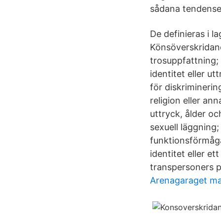
sådana tendenser
De definieras i 
Könsöverskridande
trosuppfattning;
identitet eller ut
för diskriminering
religion eller an
uttryck, ålder oc
sexuell läggning; 
funktionsförmåga
identitet eller e
transpersoners p
Arenagaraget mal