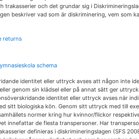
h trakasserier och det grundar sig i Diskrimineringsl
agen beskriver vad som är diskriminering, vem som k
 returns
gymnasieskola schema
ande identitet eller uttryck avses att någon inte ide
eller genom sin klädsel eller på annat sätt ger uttryck 
nsöverskridande identitet eller uttryck avses när indi
med sitt biologiska kön. Genom sitt uttryck med till ex
 samhällets normer kring hur kvinnor/flickor respekti
et innefattar de flesta transpersoner. Har transperso
kasserier definieras i diskrimineringslagen (SFS 200