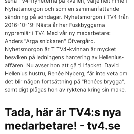
sena TV4-nyheterna på kvällen, varje heltimme i
Nyhetsmorgon och som en sammanfattande
sändning på söndagar. Nyhetsmorgon i TV4 från
2016-10-19: Nästa år har Fuskbyggarna
nypremiär i TV4 Med vår ny medarbetare:
Anders "Arga snickaren" Öfvergård.
Nyhetsmorgon är T TV4-kvinnan är mycket
besviken på ledningens hantering av Hellenius-
affären. Nu avser hon att gå till facket. David
Hellenius hustru, Renée Nyberg, får inte veta om
det blir någon fortsättning på "Renées brygga",
samtidigt plågas hon av ryktena kring sin make.
Tada, här är TV4:s nya
medarbetare! - tv4.se