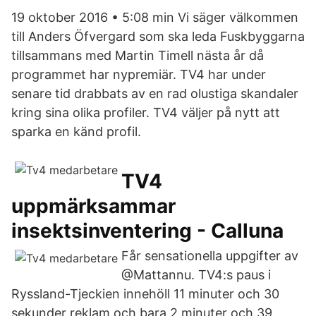
19 oktober 2016 • 5:08 min Vi säger välkommen
till Anders Öfvergard som ska leda Fuskbyggarna
tillsammans med Martin Timell nästa år då
programmet har nypremiär. TV4 har under
senare tid drabbats av en rad olustiga skandaler
kring sina olika profiler. TV4 väljer på nytt att
sparka en känd profil.
TV4
uppmärksammar
insektsinventering - Calluna
Får sensationella uppgifter av
@Mattannu. TV4:s paus i
Ryssland-Tjeckien innehöll 11 minuter och 30
sekunder reklam och bara 2 minuter och 39