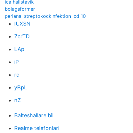
ica hallstavik
bolagsformer
perianal streptokockinfektion icd 10
IUXSN
ZcrTD
LAp
iP
rd
yBpL
nZ
Balteshallare bil
Realme telefonlari