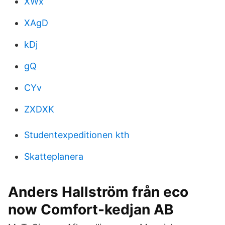
XWx
XAgD
kDj
gQ
CYv
ZXDXK
Studentexpeditionen kth
Skatteplanera
Anders Hallström från eco
now Comfort-kedjan AB