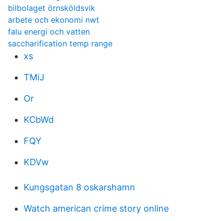
bilbolaget örnsköldsvik
arbete och ekonomi nwt
falu energi och vatten
saccharification temp range
xs
TMiJ
Or
KCbWd
FQY
KDVw
Kungsgatan 8 oskarshamn
Watch american crime story online