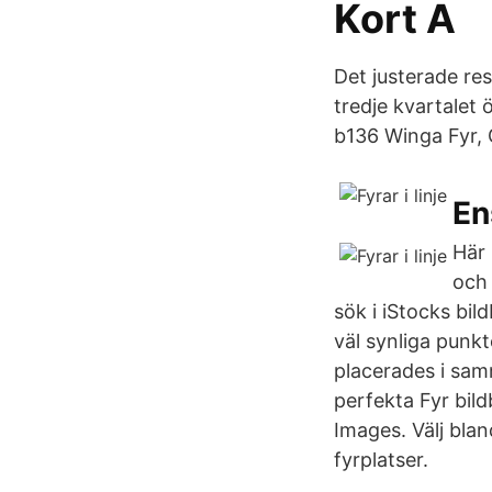
Kort A
Det justerade re
tredje kvartalet 
b136 Winga Fyr, G
En
Här 
och 
sök i iStocks bi
väl synliga punkt
placerades i samm
perfekta Fyr bil
Images. Välj blan
fyrplatser.