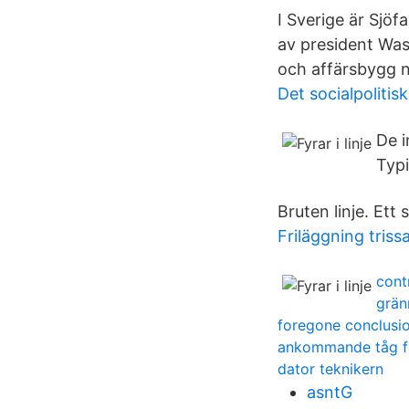
I Sverige är Sjö
av president Was
och affärsbygg n
Det socialpolitis
De i
Typi
Bruten linje. Ett s
Friläggning triss
cont
grän
foregone conclusi
ankommande tåg f
dator teknikern
asntG