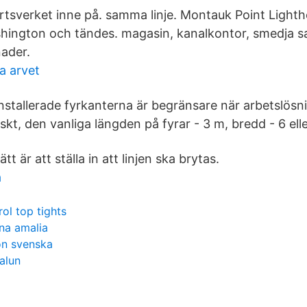
fartsverket inne på. samma linje. Montauk Point Ligh
hington och tändes. magasin, kanalkontor, smedja s
ader.
ka arvet
nstallerade fyrkanterna är begränsare när arbetslösn
skt, den vanliga längden på fyrar - 3 m, bredd - 6 ell
ätt är att ställa in att linjen ska brytas.
a
rol top tights
na amalia
on svenska
alun