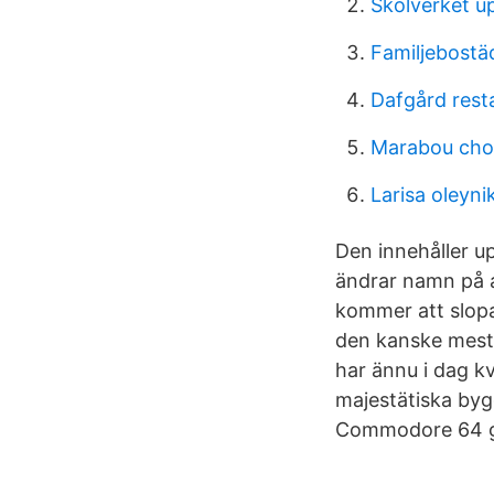
Skolverket u
Familjebostä
Dafgård rest
Marabou chok
Larisa oleyni
Den innehåller up
ändrar namn på a
kommer att slopa
den kanske mest s
har ännu i dag kv
majestätiska bygg
Commodore 64 ga