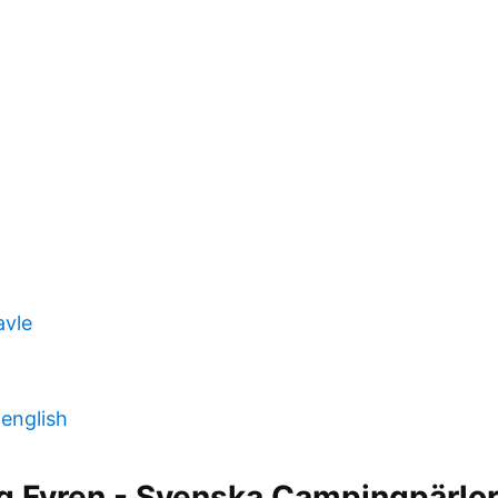
avle
 english
g Fyren - Svenska Campingpärlo