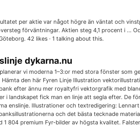
sultatet per aktie var något högre än väntat och vins
översteg förväntningar. Aktien steg 4,1 procent i … 
öteborg. 42 likes · 1 talking about this.
slinje dykarna.nu
planerar vi moderna 1–3:or med stora fönster som ger
Hämta den här Fyren Linje Illustration vektorillustra
ldbank efter ännu mer royaltyfri vektorgrafik med bl
er i landskapet fick man en linje att segla efter. De fö
a enslinje. Illustrationer och textredigering: Lennart
dbanksillustrationerna och det bästa tecknade materia
d 1 804 premium Fyr-bilder av högsta kvalitet. Falste