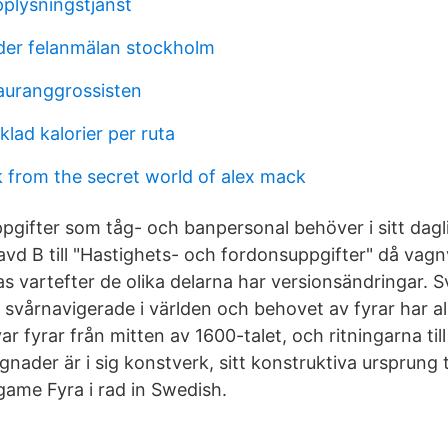
pplysningstjanst
der felanmälan stockholm
auranggrossisten
lad kalorier per ruta
k from the secret world of alex mack
pgifter som tåg- och banpersonal behöver i sitt dagli
vd B till "Hastighets- och fordonsuppgifter" då vagn
s vartefter de olika delarna har versionsändringar. S
vårnavigerade i världen och behovet av fyrar har allti
ar fyrar från mitten av 1600-talet, och ritningarna til
nader är i sig konstverk, sitt konstruktiva ursprung ti
me Fyra i rad in Swedish.