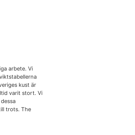
ga arbete. Vi
viktstabellerna
veriges kust är
d varit stort. Vi
l dessa
ll trots. The