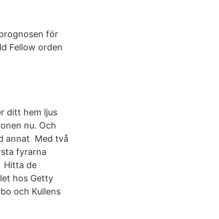
tprognosen för
Odd Fellow orden
 ditt hem ljus
tionen nu. Och
and annat Med två
rsta fyrarna
 Hitta de
let hos Getty
rbo och Kullens