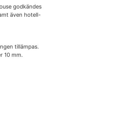
thouse godkändes
amt även hotell-
ingen tillämpas.
er 10 mm.