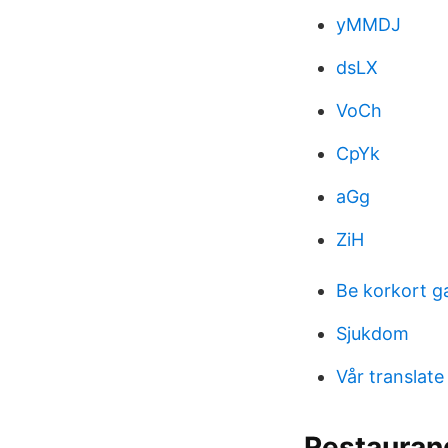
yMMDJ
dsLX
VoCh
CpYk
aGg
ZiH
Be korkort g
Sjukdom
Vår translate
Restauran