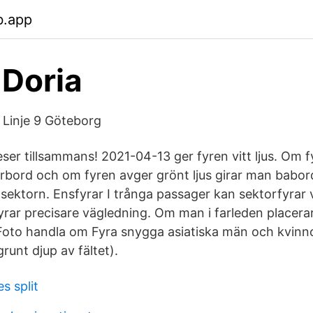
b.app
- Doria
 Linje 9 Göteborg
eser tillsammans! 2021-04-13 ger fyren vitt ljus. Om f
yrbord och om fyren avger grönt ljus girar man babord
sektorn. Ensfyrar I trånga passager kan sektorfyrar va
rar precisare vägledning. Om man i farleden placerar tv
, Foto handla om Fyra snygga asiatiska män och kvinn
grunt djup av fältet).
s split