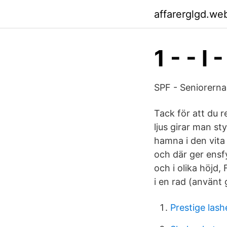
affarerglgd.we
1 - - l 
SPF - Seniorerna
Tack för att du r
ljus girar man st
hamna i den vita 
och där ger ensfy
och i olika höjd
i en rad (använt 
Prestige lashe