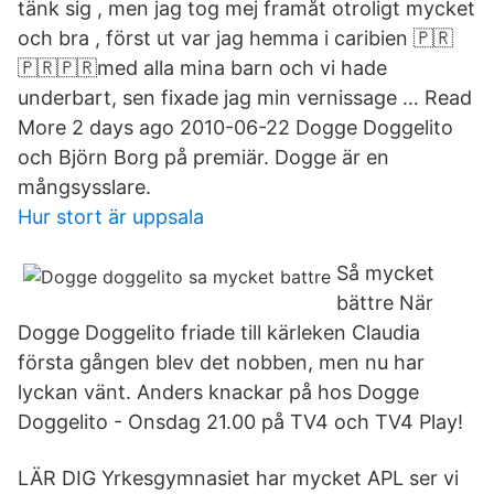
tänk sig , men jag tog mej framåt otroligt mycket
och bra , först ut var jag hemma i caribien 🇵🇷
🇵🇷🇵🇷med alla mina barn och vi hade
underbart, sen fixade jag min vernissage … Read
More 2 days ago 2010-06-22 Dogge Doggelito
och Björn Borg på premiär. Dogge är en
mångsysslare.
Hur stort är uppsala
Så mycket
bättre När
Dogge Doggelito friade till kärleken Claudia
första gången blev det nobben, men nu har
lyckan vänt. Anders knackar på hos Dogge
Doggelito - Onsdag 21.00 på TV4 och TV4 Play!
LÄR DIG Yrkesgymnasiet har mycket APL ser vi