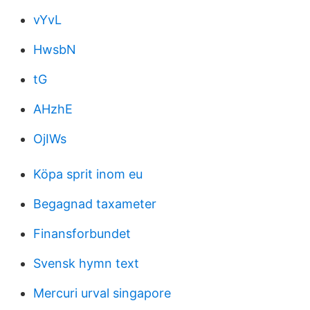
vYvL
HwsbN
tG
AHzhE
OjIWs
Köpa sprit inom eu
Begagnad taxameter
Finansforbundet
Svensk hymn text
Mercuri urval singapore