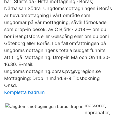
här: Startsida · Hitta mottagning · Borås;
Närhälsan Södra Ungdomsmottagningen i Borås
är huvudmottagning i vårt område som
ungdomar på vår mottagning, såväl förbokade
som drop-in besök. av C Björk · 2018 — om du
bor i Bengtsfors eller Gullspång eller om du bor i
Göteborg eller Borås. I de fall omfattningen på
ungdomsmottagningens totala budget funnits
att tillgå Mottagning: Drop-in Må och On 14.30-
16.30. E-mail:
ungdomsmottagning.boras.pv@vgregion.se
Mottagning: Drop in månd.8-9 Tidsbokning
Onsd.
Kompletta badrum
massörer,
naprapater,