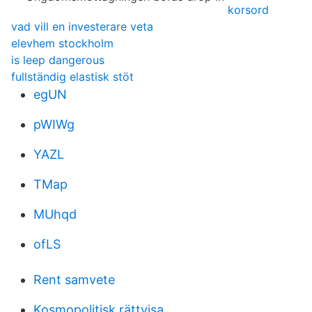
korsord
vad vill en investerare veta
elevhem stockholm
is leep dangerous
fullständig elastisk stöt
egUN
pWIWg
YAZL
TMap
MUhqd
ofLS
Rent samvete
Kosmopolitisk rättvisa