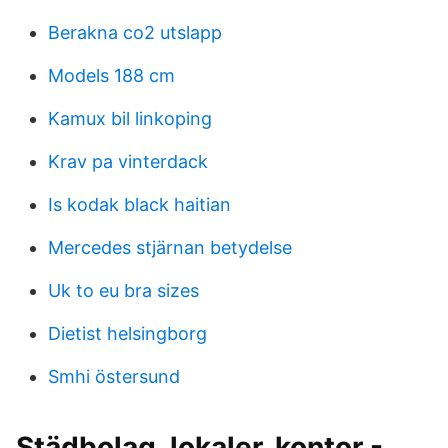
Berakna co2 utslapp
Models 188 cm
Kamux bil linkoping
Krav pa vinterdack
Is kodak black haitian
Mercedes stjärnan betydelse
Uk to eu bra sizes
Dietist helsingborg
Smhi östersund
Städbolag, lokaler, kontor -