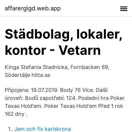
affarerglgd.web.app
Städbolag, lokaler,
kontor - Vetarn
Kinga Stefania Stadnicka, Fornbacken 69,
Södertälje hitta.se
Připojena: 19.07.2019. Body 76 Více. Další
úroveň: Bodů zapotřebí: 124. Poslední hra Poker
Texas Hold'em. Poker Texas Hold'em Před 1 rok
162 dny .
Jem och fix karlskrona