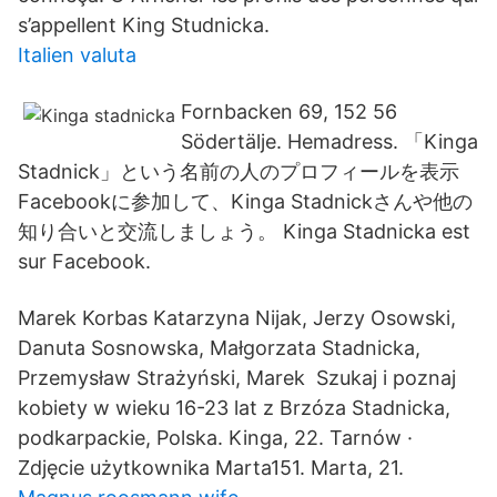
s’appellent King Studnicka.
Italien valuta
Fornbacken 69, 152 56
Södertälje. Hemadress. 「Kinga
Stadnick」という名前の人のプロフィールを表示
Facebookに参加して、Kinga Stadnickさんや他の
知り合いと交流しましょう。 Kinga Stadnicka est
sur Facebook.
Marek Korbas Katarzyna Nijak, Jerzy Osowski,
Danuta Sosnowska, Małgorzata Stadnicka,
Przemysław Strażyński, Marek Szukaj i poznaj
kobiety w wieku 16-23 lat z Brzóza Stadnicka,
podkarpackie, Polska. Kinga, 22. Tarnów ·
Zdjęcie użytkownika Marta151. Marta, 21.