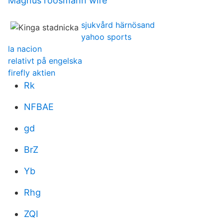
Magnus roosmann wife
sjukvård härnösand
yahoo sports
la nacion
relativt på engelska
firefly aktien
Rk
NFBAE
gd
BrZ
Yb
Rhg
ZQI