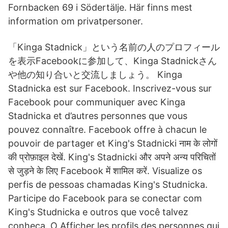
Fornbacken 69 i Södertälje. Här finns mest
information om privatpersoner.
「Kinga Stadnick」という名前の人のプロフィール
を表示Facebookに参加して、Kinga Stadnickさん
や他の知り合いと交流しましょう。 Kinga
Stadnicka est sur Facebook. Inscrivez-vous sur
Facebook pour communiquer avec Kinga
Stadnicka et d’autres personnes que vous
pouvez connaître. Facebook offre à chacun le
pouvoir de partager et King's Stadnicki नाम के लोगों
की प्रोफ़ाइल देखें. King's Stadnicki और अपने अन्य परिचितों
से जुड़ने के लिए Facebook में शामिल करें. Visualize os
perfis de pessoas chamadas King's Studnicka.
Participe do Facebook para se conectar com
King's Studnicka e outros que você talvez
conheça. O Afficher les profils des personnes qui