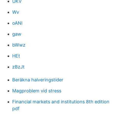
UKV
Wv
oANl
gaw
bWwz
HEt
zBzJt
Beräkna halveringstider
Magproblem vid stress
Financial markets and institutions 8th edition
pdf