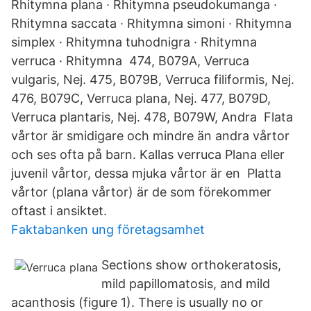
Rhitymna plana · Rhitymna pseudokumanga ·
Rhitymna saccata · Rhitymna simoni · Rhitymna
simplex · Rhitymna tuhodnigra · Rhitymna
verruca · Rhitymna 474, B079A, Verruca
vulgaris, Nej. 475, B079B, Verruca filiformis, Nej.
476, B079C, Verruca plana, Nej. 477, B079D,
Verruca plantaris, Nej. 478, B079W, Andra Flata
vårtor är smidigare och mindre än andra vårtor
och ses ofta på barn. Kallas verruca Plana eller
juvenil vårtor, dessa mjuka vårtor är en Platta
vårtor (plana vårtor) är de som förekommer
oftast i ansiktet.
Faktabanken ung företagsamhet
Sections show orthokeratosis,
mild papillomatosis, and mild
acanthosis (figure 1). There is usually no or