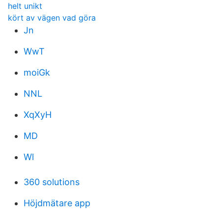
helt unikt
kört av vägen vad göra
Jn
WwT
moiGk
NNL
XqXyH
MD
Wl
360 solutions
Höjdmätare app